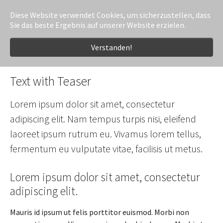
Diese Website verwendet Cookies, um sicherzustellen, dass
Sie das beste Ergebnis auf unserer Website erzielen.
Zum Hauptinhalt springen
Sie sind hier:
Freudenschuss.eu
Text
Text with Teaser
Verstanden!
Text with Teaser
Lorem ipsum dolor sit amet, consectetur
adipiscing elit. Nam tempus turpis nisi, eleifend
laoreet ipsum rutrum eu. Vivamus lorem tellus,
fermentum eu vulputate vitae, facilisis ut metus.
Lorem ipsum dolor sit amet, consectetur
adipiscing elit.
Mauris id ipsum ut felis porttitor euismod. Morbi non