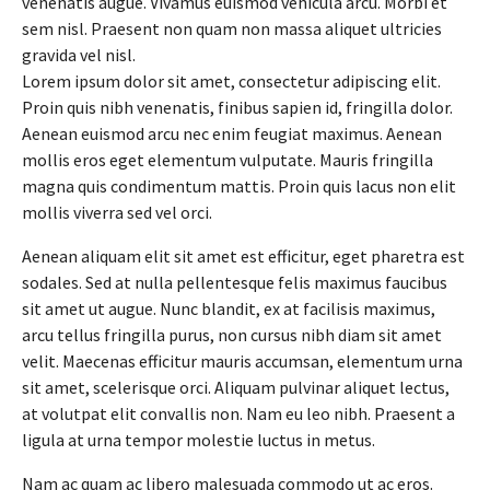
venenatis augue. Vivamus euismod vehicula arcu. Morbi et
sem nisl. Praesent non quam non massa aliquet ultricies
gravida vel nisl.
Lorem ipsum dolor sit amet, consectetur adipiscing elit.
Proin quis nibh venenatis, finibus sapien id, fringilla dolor.
Aenean euismod arcu nec enim feugiat maximus. Aenean
mollis eros eget elementum vulputate. Mauris fringilla
magna quis condimentum mattis. Proin quis lacus non elit
mollis viverra sed vel orci.
Aenean aliquam elit sit amet est efficitur, eget pharetra est
sodales. Sed at nulla pellentesque felis maximus faucibus
sit amet ut augue. Nunc blandit, ex at facilisis maximus,
arcu tellus fringilla purus, non cursus nibh diam sit amet
velit. Maecenas efficitur mauris accumsan, elementum urna
sit amet, scelerisque orci. Aliquam pulvinar aliquet lectus,
at volutpat elit convallis non. Nam eu leo nibh. Praesent a
ligula at urna tempor molestie luctus in metus.
Nam ac quam ac libero malesuada commodo ut ac eros.