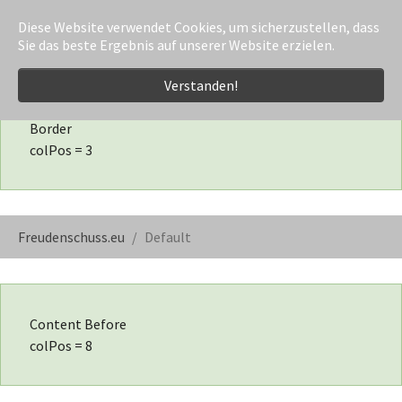
Diese Website verwendet Cookies, um sicherzustellen, dass
Sie das beste Ergebnis auf unserer Website erzielen.
Zum Hauptinhalt springen
Verstanden!
Border
colPos = 3
Sie sind hier:
Freudenschuss.eu
Default
Content Before
colPos = 8