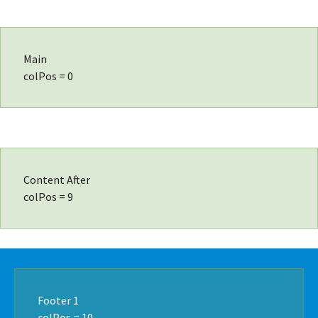
Main
colPos = 0
Content After
colPos = 9
Footer 1
colPos = 10